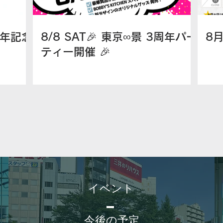
7周年記念
8/8 SAT🎉 東京∞景 3周年パー
8
ティー開催 🎉
イベント
今後の予定