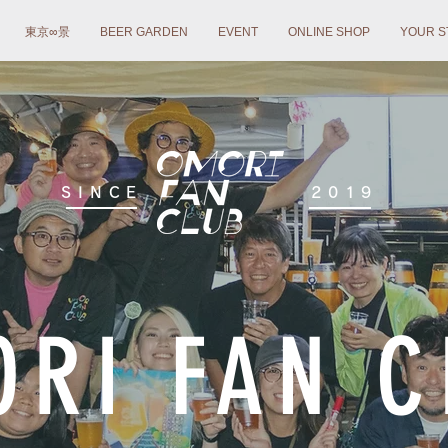
東京∞景
BEER GARDEN
EVENT
ONLINE SHOP
YOUR S
SINCE
2019
RI FAN C