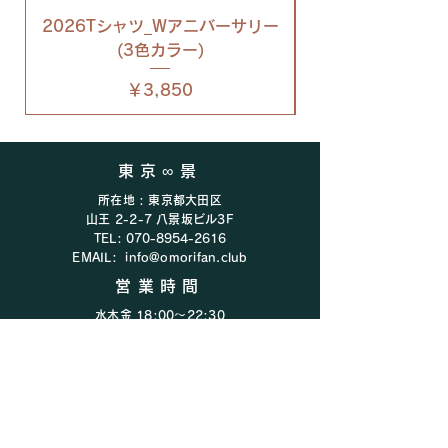
2026Tシャツ_Wアニバーサリー
2026Tシャツ_
(3色カラー)
価格
￥3,850
東京∞景
所在地 : 東京都大田区
山王 2-2-7 八景坂ビル3F
TEL:
070-8954-2616
EMAIL:
info@omorifan.club
営業時間
水木金 18:00〜22:30
​​土 16:00〜22:00​
​その他イレギュラーで営業中
ご利用ガイド
プライバシーポリシー
会社概要