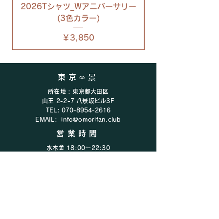
2026Tシャツ_Wアニバーサリー
2026Tシャツ_
(3色カラー)
価格
￥3,850
東京∞景
所在地 : 東京都大田区
山王 2-2-7 八景坂ビル3F
TEL:
070-8954-2616
EMAIL:
info@omorifan.club
営業時間
水木金 18:00〜22:30
​​土 16:00〜22:00​
​その他イレギュラーで営業中
ご利用ガイド
プライバシーポリシー
会社概要